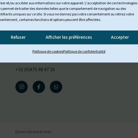
cker et/ou accéder aux informations sur votre appareil. L'acceptation de ces technologies
s permet de traiter des données telles que le comportement de navigation ou des
ntifiants uniques sur ce site. Si vous ne donnez pas votre consentement ou retirez votre
Contact
sentement, certaines fonctions et options peuvent être affectées.
Hermansstraat 21
2570 Duffel, Belgique (EU)
Refuser
Afficher les préférences
Accepter
BTW BE 0564 7975 544
Politique de cookies
Politique de confidentialité
Jill@tomsgates.com
+32 (0)475 98 47 10
Envoi sécurisé avec