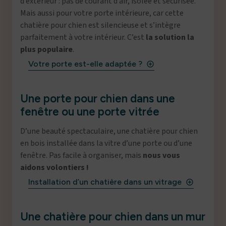
d’extérieur : pas de courant d’air, isolée et sécurisée.
Mais aussi pour votre porte intérieure, car cette
chatière pour chien est silencieuse et s’intègre
parfaitement à votre intérieur. C’est
la solution la
plus populaire
.
Votre porte est-elle adaptée ?
add_circle_outline
Une porte pour chien dans une
fenêtre ou une porte vitrée
D’une beauté spectaculaire, une chatière pour chien
en bois installée dans la vitre d’une porte ou d’une
fenêtre. Pas facile à organiser, mais
nous vous
aidons volontiers !
Installation d’un chatière dans un vitrage
add_circle_outline
Une chatière pour chien dans un mur