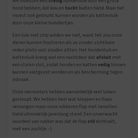
We moesten een
stevig
hondenluik voor een grote
hond hebben, dat kou en
tocht
buiten hield. Maar het
moest ook gebruikt kunnen worden als kattenluik
door onze kleine huisdiertjes.
Een luik met chip wilden we niet, want het zou onze
dieren kunnen frustreren als ze zonder zichtbare
reden plots vast zouden zitten. Het hondenluik en
kattenluik kreeg wel een nachtdeur dat
afsluit
met
een stalen slot, zodat honden en katten
veilig
binnen
kunnen vastgezet worden en als bescherming tegen
inbraak.
Onze viervoeters hebben aanvankelijk veel luiken
gesloopt. We hebben heel wat kleppen en flaps
vervangen maar onze rubberen flap met lamellen
hield uiteindelijk jarenlang stand. Een onverwacht
voordeel van rubber was dat de flap
stil
dichtvalt,
met een zuchtje :-)