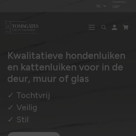
NL
GBP
person
Kwalitatieve hondenluiken
en kattenluiken voor in de
deur, muur of glas
✓ Tochtvrij
✓ Veilig
✓ Stil