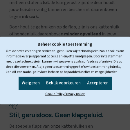
met een stalen
slot
. Je kan gerust zijn: die deur houdt
jouw huisdier veilig binnen en beschermt daarenboven
tegen
inbraak
.
Door hout te gebruiken op de flap, zijn is ons kattenluik
of hondenluik daarenboven
minder opvallend
in jouw
deur of muur dan een doorzichtig plastic luik.
Beheer cookie toestemming
Om de beste ervaringen te bieden, gebruiken wij technologieën zoals cookies om
informatie over je apparaat op te slaan en/of te raadplegen. Door in te stemmen
Meer over veiligheid
met deze technologieën kunnen wij gegevens zoals surfgedrag of unieke ID's op
deze site verwerken. Als je geen toestemming geeft of uw toestemming intrekt,
kan dit een nadelige invloed hebben op bepaalde functies en mogelijkheden.
Weigeren
Bekijk voorkeuren
Accepteren
Cookie Policy
Privacy policy
Stil, geruisloos. Geen klapgeluid.
De soepele flaps van onze kattenluiken en